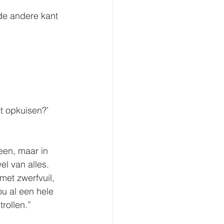
e andere kant 
t opkuisen?’
een, maar in 
l van alles. 
 met zwerfvuil, 
u al een hele 
rollen.”