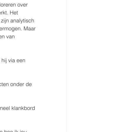
oreren over 
rkt. Het 
zijn analytisch 
vermogen. Maar 
len van 
hij via een 
icten onder de 
oneel klankbord 
 hoe ik jou 