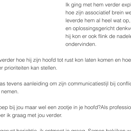
Ik ging met hem verder expl
hoe zijn associatief brein we
leverde hem al heel wat op, 
en oplossingsgericht denk
hij kon er ook flink de nade
ondervinden.
der hoe hij zijn hoofd tot rust kon laten komen en hoe 
prioriteiten kan stellen.
as tevens aanleiding om zijn communicatiestijl bij confl
e nemen.
p bij jou maar wel een zootje in je hoofd?Als professi
er ik graag met jou verder.
gerust berichtje, ik ontmoet je graag. Samen bekijken we