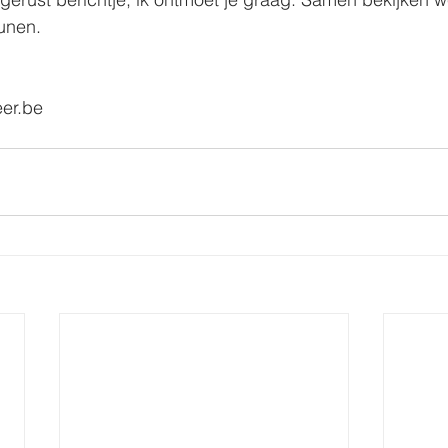
unen.
eer.be