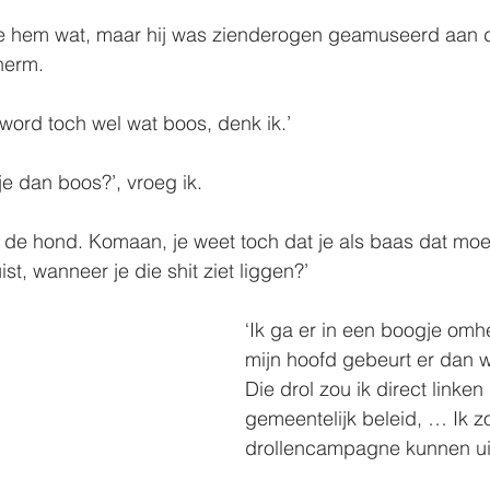
e hem wat, maar hij was zienderogen geamuseerd aan d
herm.
 word toch wel wat boos, denk ik.’
je dan boos?’, vroeg ik.
 de hond. Komaan, je weet toch dat je als baas dat moe
ist, wanneer je die shit ziet liggen?’
‘Ik ga er in een boogje omh
mijn hoofd gebeurt er dan we
Die drol zou ik direct linken
gemeentelijk beleid, … Ik zo
drollencampagne kunnen uit