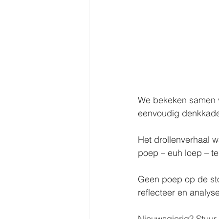
We bekeken samen ver
eenvoudig denkkader 
Het drollenverhaal w
poep – euh loep – t
Geen poep op de stoe
reflecteer en analyse
Nieuwsgierig? Stuur 