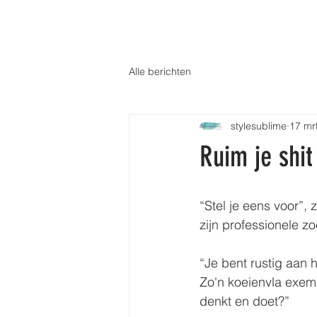
HOME
MEER CHARISMA
GEDA
Alle berichten
stylesublime
17 mr
Ruim je shit
“Stel je eens voor”,
zijn professionele zo
“Je bent rustig aan 
Zo'n koeienvla exemp
denkt en doet?”