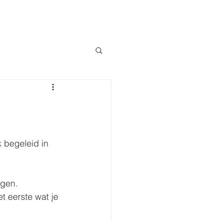
GODINNEN VANBINNEN
LET'S MEET
 begeleid in 
ggen.
t eerste wat je 