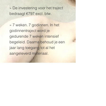
» De investering voor het traject 
bedraagt €797 excl. btw. 
» 7 weken. 7 godinnen. In het 
godinnentraject word je 
gedurende 7 weken intensief 
begeleid. Daarna behoud je een 
jaar lang toegang tot al het 
aangeleverd materiaal.
LIES DE LANDTSHEER
OTTERSTRAAT 87
9200 SINT-GILLIS-BIJ-DENDERMONDE
hello@liesdelandtsheer.be